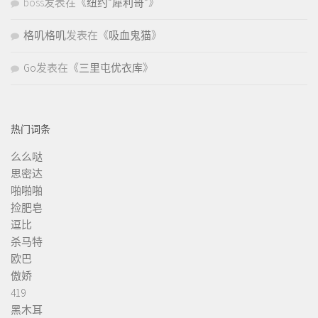
boss
发表在《
纽约“犀利哥”
》
格叽格叽
发表在《
吸血鬼猫
》
Go
发表在《
三里屯优衣库
》
热门词条
么么哒
思密达
啪啪啪
捡肥皂
逗比
杀马特
欧巴
傲娇
419
黑木耳