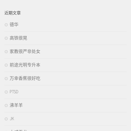
近期文章
德华
高铁很晃
家教很严非处女
前途光明专升本
万幸香蕉很好吃
PTSD
沸羊羊
JK