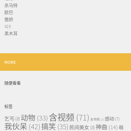
杀马特
欧巴
傲娇
419
黑木耳
MORE
随便看看
标签
含视频
(71)
动物
(33)
乞丐
(8)
感动
(7)
女司机
(2)
我伙呆
(42)
搞笑
(35)
神曲
(14)
民间美女
(8)
萌