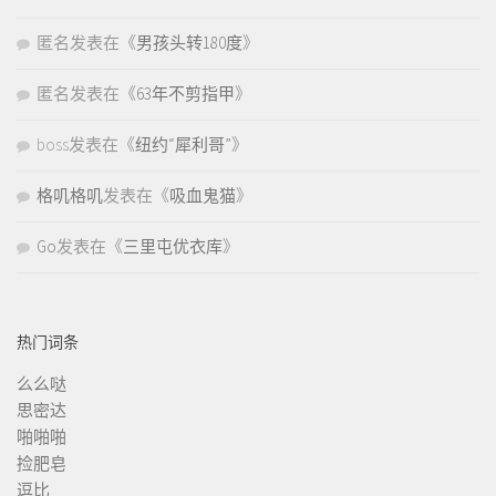
匿名
发表在《
男孩头转180度
》
匿名
发表在《
63年不剪指甲
》
boss
发表在《
纽约“犀利哥”
》
格叽格叽
发表在《
吸血鬼猫
》
Go
发表在《
三里屯优衣库
》
热门词条
么么哒
思密达
啪啪啪
捡肥皂
逗比