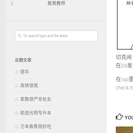
板凳教师
切克闹：
近期文章
在D8
德华
在ra
高铁很晃
check i
家教很严非处女
前途光明专升本
YOU
万幸香蕉很好吃