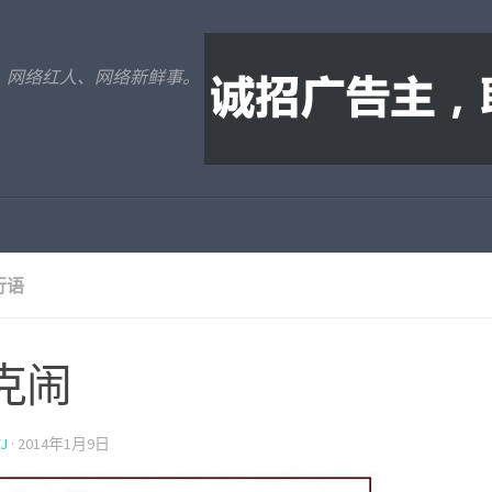
、网络红人、网络新鲜事。
行语
克闹
J
·
2014年1月9日