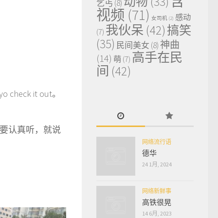
含
动物
(33)
乞丐
(8)
视频
(71)
感动
女司机
(2)
我伙呆
(42)
搞笑
(7)
(35)
神曲
民间美女
(8)
高手在民
(14)
萌
(7)
间
(42)
ck it out。
们要认真听，就说
网络流行语
德华
24 1月, 2024
网络新鲜事
高铁很晃
14 6月, 2023