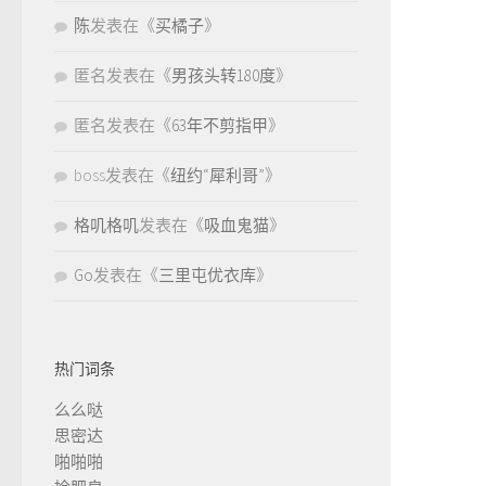
陈
发表在《
买橘子
》
匿名
发表在《
男孩头转180度
》
匿名
发表在《
63年不剪指甲
》
boss
发表在《
纽约“犀利哥”
》
格叽格叽
发表在《
吸血鬼猫
》
Go
发表在《
三里屯优衣库
》
热门词条
么么哒
思密达
啪啪啪