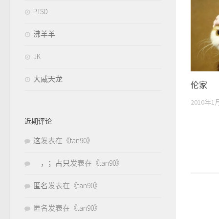
PTSD
沸羊羊
JK
大威天龙
伦家
2010年1
近期评论
这
发表在《
tan90
》
，；占只
发表在《
tan90
》
匿名
发表在《
tan90
》
匿名
发表在《
tan90
》