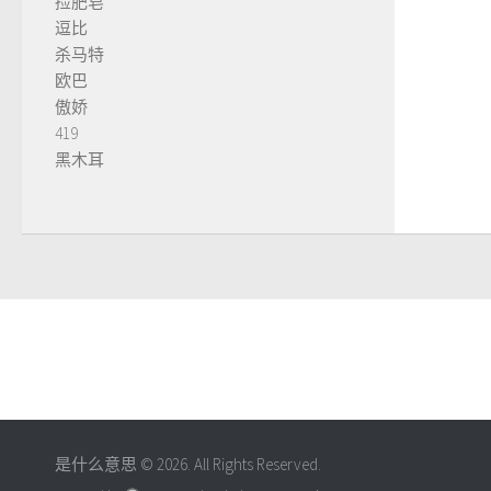
捡肥皂
逗比
杀马特
欧巴
傲娇
419
黑木耳
是什么意思 © 2026. All Rights Reserved.