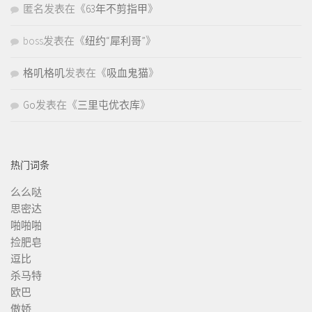
匿名
发表在《
63年不剪指甲
》
boss
发表在《
纽约“犀利哥”
》
格叽格叽
发表在《
吸血鬼猫
》
Go
发表在《
三里屯优衣库
》
热门词条
么么哒
思密达
啪啪啪
捡肥皂
逗比
杀马特
欧巴
傲娇