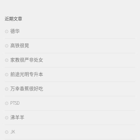
近期文章
德华
高铁很晃
家教很严非处女
前途光明专升本
万幸香蕉很好吃
PTSD
沸羊羊
JK