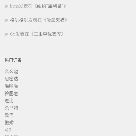
boss
发表在《
纽约“犀利哥”
》
格叽格叽
发表在《
吸血鬼猫
》
Go
发表在《
三里屯优衣库
》
热门词条
么么哒
思密达
啪啪啪
捡肥皂
逗比
杀马特
欧巴
傲娇
419