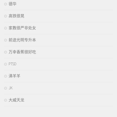
德华
高铁很晃
家教很严非处女
前途光明专升本
万幸香蕉很好吃
PTSD
沸羊羊
JK
大威天龙