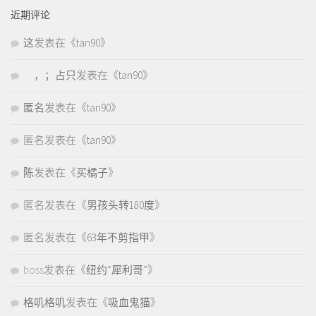
近期评论
这
发表在《
tan90
》
，；占只
发表在《
tan90
》
匿名
发表在《
tan90
》
匿名
发表在《
tan90
》
陈
发表在《
买橘子
》
匿名
发表在《
男孩头转180度
》
匿名
发表在《
63年不剪指甲
》
boss
发表在《
纽约“犀利哥”
》
格叽格叽
发表在《
吸血鬼猫
》