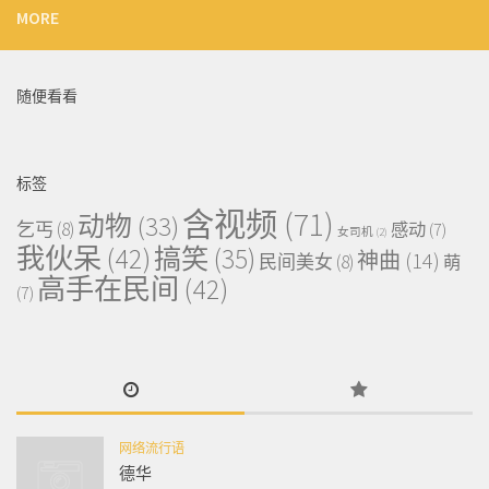
MORE
随便看看
标签
含视频
(71)
动物
(33)
乞丐
(8)
感动
(7)
女司机
(2)
我伙呆
(42)
搞笑
(35)
神曲
(14)
民间美女
(8)
萌
高手在民间
(42)
(7)
网络流行语
德华