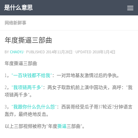
是什么意思
网络新鲜事
年度撕逼三部曲
BY
CHAOYJ
· PUBLISHED
2014年11月28日
· UPDATED
2018年1月4日
年度撕逼三部曲:
1，
“一百块钱都不给我”
：一对异地基友激情过后的争执。
2，
“我项链两千多”
：两女子取款机前上演中国功夫，高呼：“我
项链两千多”。
3，
“我跟你什么仇什么怨”
：西装哥经受瓜子哥37轮近7分钟语言
轰炸，最终绝地反击。
以上三部视频被称为“年度
撕逼
三部曲”。