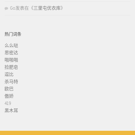
Go
发表在《
三里屯优衣库
》
热门词条
么么哒
思密达
啪啪啪
捡肥皂
逗比
杀马特
欧巴
傲娇
419
黑木耳