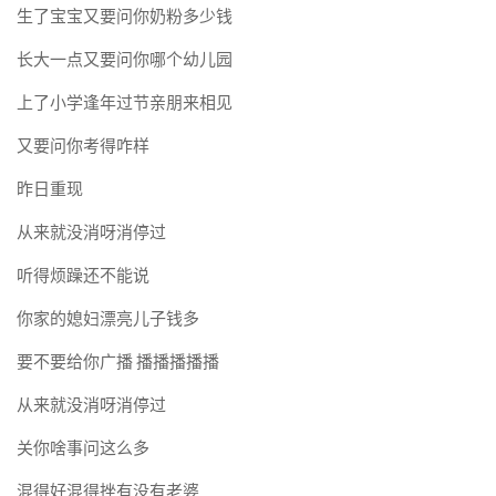
生了宝宝又要问你奶粉多少钱
长大一点又要问你哪个幼儿园
上了小学逢年过节亲朋来相见
又要问你考得咋样
昨日重现
从来就没消呀消停过
听得烦躁还不能说
你家的媳妇漂亮儿子钱多
要不要给你广播 播播播播播
从来就没消呀消停过
关你啥事问这么多
混得好混得挫有没有老婆