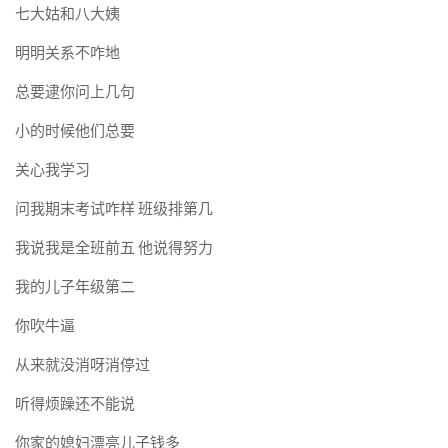
七大姑和八大姨
明明关系不咋地
总要逮你问上几句
小的时候他们总要
关心我学习
问我期末考试咋样 班级排第几
我说我是全班前五 他说得努力
我的儿子年级第二
你吹牛逼
从来就没消呀消停过
听得烦躁还不能说
你家的媳妇漂亮儿子钱多