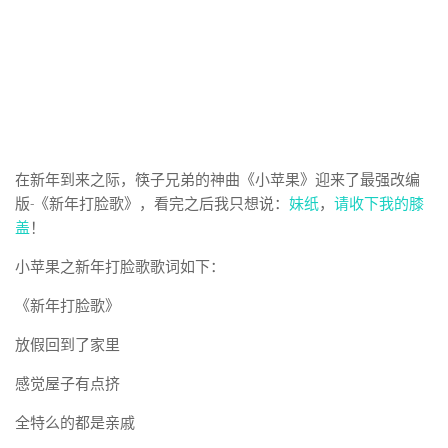
在新年到来之际，筷子兄弟的神曲《小苹果》迎来了最强改编
版-《新年打脸歌》，看完之后我只想说：
妹纸
，
请收下我的膝
盖
！
小苹果之新年打脸歌歌词如下：
《新年打脸歌》
放假回到了家里
感觉屋子有点挤
全特么的都是亲戚