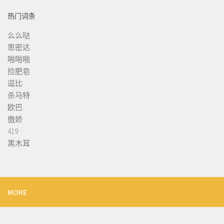
热门词条
么么哒
思密达
啪啪啪
捡肥皂
逗比
杀马特
欧巴
傲娇
419
黑木耳
MORE