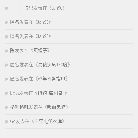
，；占只
发表在《
tan90
》
匿名
发表在《
tan90
》
匿名
发表在《
tan90
》
陈
发表在《
买橘子
》
匿名
发表在《
男孩头转180度
》
匿名
发表在《
63年不剪指甲
》
boss
发表在《
纽约“犀利哥”
》
格叽格叽
发表在《
吸血鬼猫
》
Go
发表在《
三里屯优衣库
》