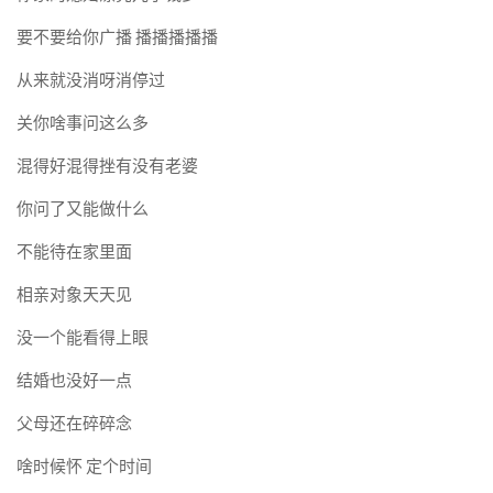
要不要给你广播 播播播播播
从来就没消呀消停过
关你啥事问这么多
混得好混得挫有没有老婆
你问了又能做什么
不能待在家里面
相亲对象天天见
没一个能看得上眼
结婚也没好一点
父母还在碎碎念
啥时候怀 定个时间