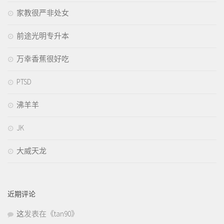
家教很严非处女
前途光明专升本
万幸香蕉很好吃
PTSD
沸羊羊
JK
大威天龙
近期评论
这
发表在《
tan90
》