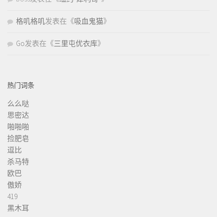
格叽格叽
发表在《
吸血鬼猫
》
Go
发表在《
三里屯优衣库
》
热门词条
么么哒
思密达
啪啪啪
捡肥皂
逗比
杀马特
欧巴
傲娇
419
黑木耳