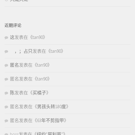
近期评论
这
发表在《
tan90
》
，；占只
发表在《
tan90
》
匿名
发表在《
tan90
》
匿名
发表在《
tan90
》
陈
发表在《
买橘子
》
匿名
发表在《
男孩头转180度
》
匿名
发表在《
63年不剪指甲
》
boss
发表在《
纽约“犀利哥”
》