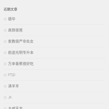
近期文章
德华
高铁很晃
家教很严非处女
前途光明专升本
万幸香蕉很好吃
PTSD
沸羊羊
JK
大威天龙