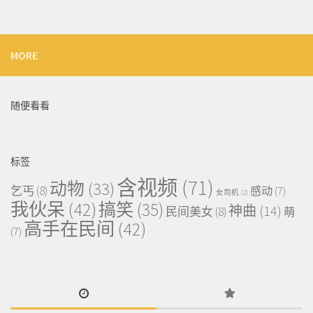
MORE
随便看看
标签
含视频
(71)
动物
(33)
乞丐
(8)
感动
(7)
女司机
(2)
我伙呆
(42)
搞笑
(35)
神曲
(14)
民间美女
(8)
萌
高手在民间
(42)
(7)