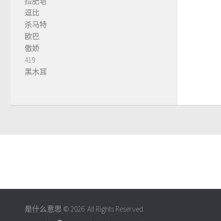
捡肥皂
逗比
杀马特
欧巴
傲娇
419
黑木耳
是什么意思 © 2026. All Rights Reserved.