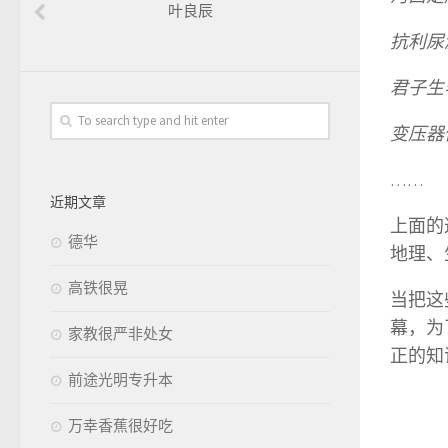
叶良辰
抗利尿
君子生
变压器
……
近期文章
上面的
德华
地理、
高铁很晃
当把这
幕，为
家教很严非处女
正的知
前途光明专升本
万幸香蕉很好吃