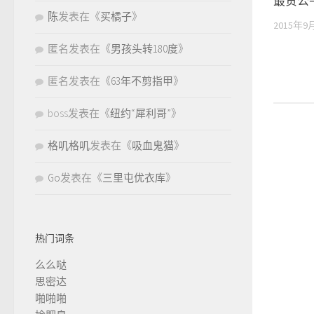
最贵公
陈
发表在《
买橘子
》
2015年9
匿名
发表在《
男孩头转180度
》
匿名
发表在《
63年不剪指甲
》
boss
发表在《
纽约“犀利哥”
》
格叽格叽
发表在《
吸血鬼猫
》
Go
发表在《
三里屯优衣库
》
热门词条
么么哒
思密达
啪啪啪