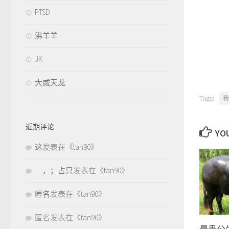
PTSD
沸羊羊
JK
大威天龙
Tags:
我
近期评论
YOU
这
发表在《
tan90
》
，；占只
发表在《
tan90
》
匿名
发表在《
tan90
》
匿名
发表在《
tan90
》