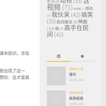
含
动物
(33)
乞丐
(8)
视频
(71)
感动
女司机
(2)
我伙呆
(42)
搞笑
(7)
(35)
神曲
民间美女
(8)
高手在民
(14)
萌
(7)
间
(42)
课本知识，涉及
网络流行语
就出现了这一
德华
赞叹：这才是真
24 1月, 2024
网络新鲜事
高铁很晃
14 6月, 2023