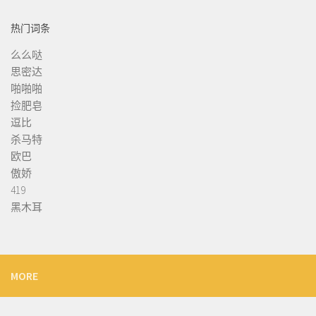
热门词条
么么哒
思密达
啪啪啪
捡肥皂
逗比
杀马特
欧巴
傲娇
419
黑木耳
MORE