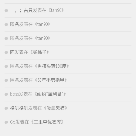
，；占只
发表在《
tan90
》
匿名
发表在《
tan90
》
匿名
发表在《
tan90
》
陈
发表在《
买橘子
》
匿名
发表在《
男孩头转180度
》
匿名
发表在《
63年不剪指甲
》
boss
发表在《
纽约“犀利哥”
》
格叽格叽
发表在《
吸血鬼猫
》
Go
发表在《
三里屯优衣库
》