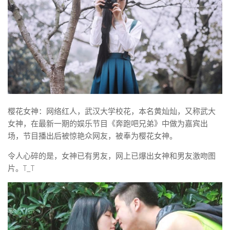
樱花女神：网络红人，武汉大学校花，本名黄灿灿，又称武大
女神，在最新一期的娱乐节目《奔跑吧兄弟》中做为嘉宾出
场，节目播出后被惊艳众网友，被奉为樱花女神。
令人心碎的是，女神已有男友，网上已爆出女神和男友激吻图
片。T_T