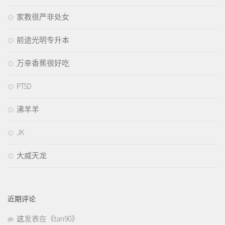
家教很严非处女
前途光明专升本
万幸香蕉很好吃
PTSD
沸羊羊
JK
大威天龙
近期评论
这
发表在《
tan90
》