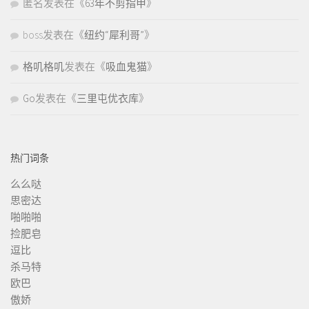
匿名
发表在《
63年不剪指甲
》
boss
发表在《
纽约“犀利哥”
》
格叽格叽
发表在《
吸血鬼猫
》
Go
发表在《
三里屯优衣库
》
热门词条
么么哒
思密达
啪啪啪
捡肥皂
逗比
杀马特
欧巴
傲娇