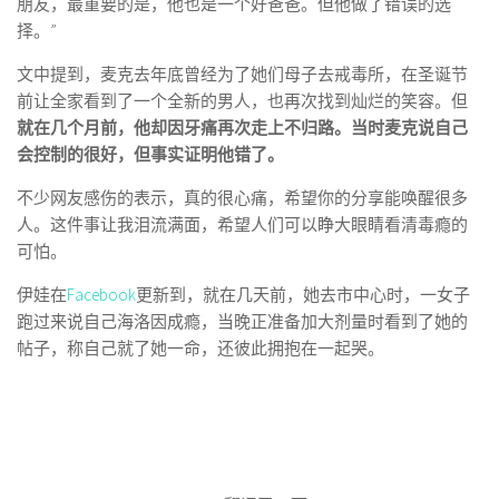
朋友，最重要的是，他也是一个好爸爸。但他做了错误的选
择。”
文中提到，麦克去年底曾经为了她们母子去戒毒所，在圣诞节
前让全家看到了一个全新的男人，也再次找到灿烂的笑容。但
就在几个月前，他却因牙痛再次走上不归路。当时麦克说自己
会控制的很好，但事实证明他错了。
不少网友感伤的表示，真的很心痛，希望你的分享能唤醒很多
人。这件事让我泪流满面，希望人们可以睁大眼睛看清毒瘾的
可怕。
伊娃在
Facebook
更新到，就在几天前，她去市中心时，一女子
跑过来说自己海洛因成瘾，当晚正准备加大剂量时看到了她的
帖子，称自己就了她一命，还彼此拥抱在一起哭。