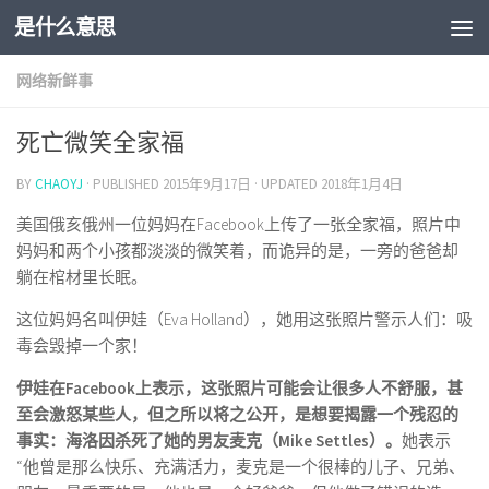
是什么意思
网络新鲜事
死亡微笑全家福
BY
CHAOYJ
· PUBLISHED
2015年9月17日
· UPDATED
2018年1月4日
美国俄亥俄州一位妈妈在Facebook上传了一张全家福，照片中
妈妈和两个小孩都淡淡的微笑着，而诡异的是，一旁的爸爸却
躺在棺材里长眠。
这位妈妈名叫伊娃（Eva Holland），她用这张照片警示人们：吸
毒会毁掉一个家！
伊娃在Facebook上表示，这张照片可能会让很多人不舒服，甚
至会激怒某些人，但之所以将之公开，是想要揭露一个残忍的
事实：海洛因杀死了她的男友麦克（Mike Settles）。
她表示
“他曾是那么快乐、充满活力，麦克是一个很棒的儿子、兄弟、