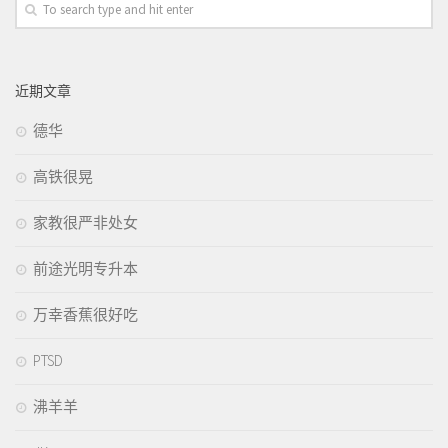
近期文章
德华
高铁很晃
家教很严非处女
前途光明专升本
万幸香蕉很好吃
PTSD
沸羊羊