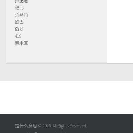
捡肥皂
逗比
杀马特
欧巴
傲娇
419
黑木耳
是什么意思 © 2026. All Rights Reserved.