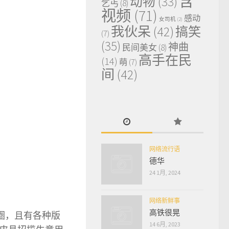
含
动物
(33)
乞丐
(8)
视频
(71)
感动
女司机
(2)
我伙呆
(42)
搞笑
(7)
(35)
神曲
民间美女
(8)
高手在民
(14)
萌
(7)
间
(42)
网络流行语
德华
24 1月, 2024
网络新鲜事
高铁很晃
圈，且有各种版
14 6月, 2023