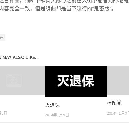
这首神曲，细听下歌词实际与之前在大街小巷看到的地摊
内容完全一致，但是编曲却是当下流行的“鬼畜版”。
曲
 MAY ALSO LIKE...
标题党
灭退保
月9日
2014年1月9
2014年1月9日