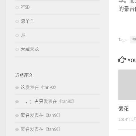
本。而
PTSD
的录音
沸羊羊
JK
Tags:
神
大威天龙
YOU
近期评论
这
发表在《
tan90
》
，；占只
发表在《
tan90
》
菊花
匿名
发表在《
tan90
》
2014年1
匿名
发表在《
tan90
》