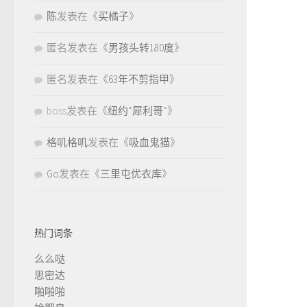
陈
发表在《
买橘子
》
匿名
发表在《
男孩头转180度
》
匿名
发表在《
63年不剪指甲
》
boss
发表在《
纽约“犀利哥”
》
格叽格叽
发表在《
吸血鬼猫
》
Go
发表在《
三里屯优衣库
》
热门词条
么么哒
思密达
啪啪啪