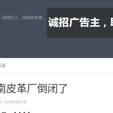
、网络红人、网络新鲜事。
行语
南皮革厂倒闭了
J
·
2016年2月25日