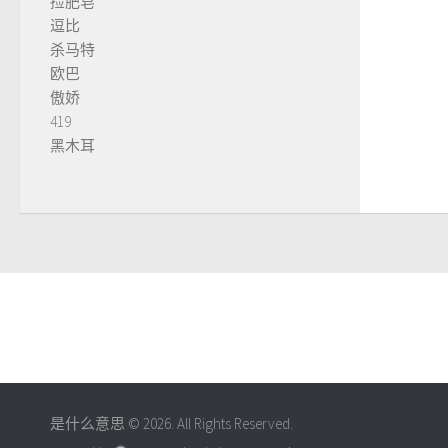
捡肥皂
逗比
杀马特
欧巴
傲娇
419
黑木耳
是什么意思 © 2026. All Rights Reserved.