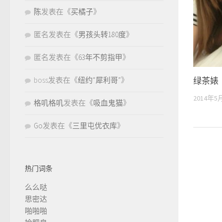
陈
发表在《
买橘子
》
匿名
发表在《
男孩头转180度
》
匿名
发表在《
63年不剪指甲
》
boss
发表在《
纽约“犀利哥”
》
绿茶婊
2014年5
格叽格叽
发表在《
吸血鬼猫
》
Go
发表在《
三里屯优衣库
》
热门词条
么么哒
思密达
啪啪啪