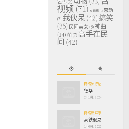
含
动物
(33)
乞丐
(8)
视频
(71)
感动
女司机
(2)
我伙呆
(42)
搞笑
(7)
(35)
神曲
民间美女
(8)
高手在民
(14)
萌
(7)
间
(42)
网络流行语
德华
24 1月, 2024
网络新鲜事
高铁很晃
14 6月, 2023