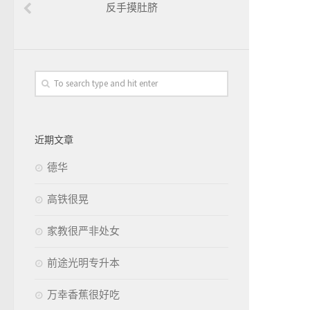
反手摸肚脐
近期文章
德华
高铁很晃
家教很严非处女
前途光明专升本
万幸香蕉很好吃