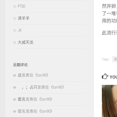
然并卵
PTSD
了一堆
沸羊羊
用的功
JK
此流行
大威天龙
Tags:
含
近期评论
这
发表在《
tan90
》
YOU
，；占只
发表在《
tan90
》
匿名
发表在《
tan90
》
匿名
发表在《
tan90
》