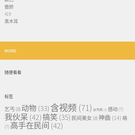
傲娇
419
黑木耳
MORE
随便看看
标签
含视频
(71)
动物
(33)
乞丐
(8)
感动
(7)
女司机
(2)
我伙呆
(42)
搞笑
(35)
神曲
(14)
民间美女
(8)
萌
高手在民间
(42)
(7)