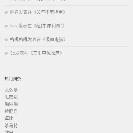
匿名
发表在《
63年不剪指甲
》
boss
发表在《
纽约“犀利哥”
》
格叽格叽
发表在《
吸血鬼猫
》
Go
发表在《
三里屯优衣库
》
热门词条
么么哒
思密达
啪啪啪
捡肥皂
逗比
杀马特
欧巴