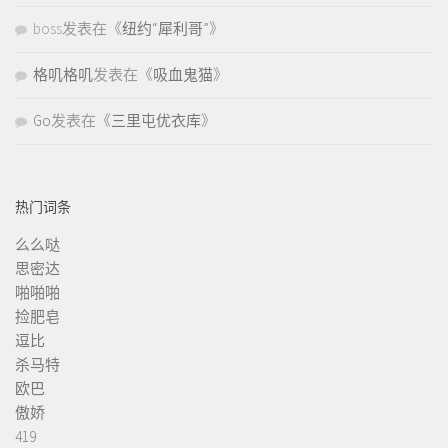
boss
发表在《
纽约“犀利哥”
》
格叽格叽
发表在《
吸血鬼猫
》
Go
发表在《
三里屯优衣库
》
热门词条
么么哒
思密达
啪啪啪
捡肥皂
逗比
杀马特
欧巴
傲娇
419