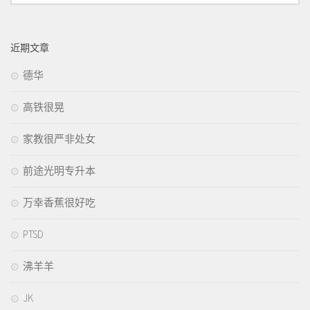
近期文章
德华
高铁很晃
家教很严非处女
前途光明专升本
万幸香蕉很好吃
PTSD
沸羊羊
JK