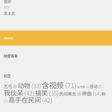
傲娇
419
黑木耳
MORE
随便看看
标签
含视频
(71)
动物
(33)
乞丐
(8)
感动
(7)
女司机
(2)
我伙呆
(42)
搞笑
(35)
神曲
(14)
民间美女
(8)
萌
高手在民间
(42)
(7)