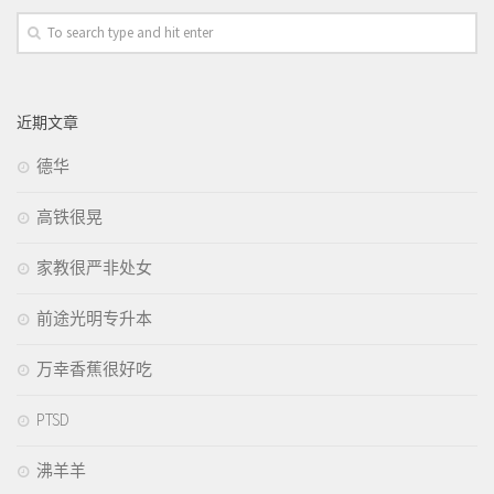
近期文章
德华
高铁很晃
家教很严非处女
前途光明专升本
万幸香蕉很好吃
PTSD
沸羊羊