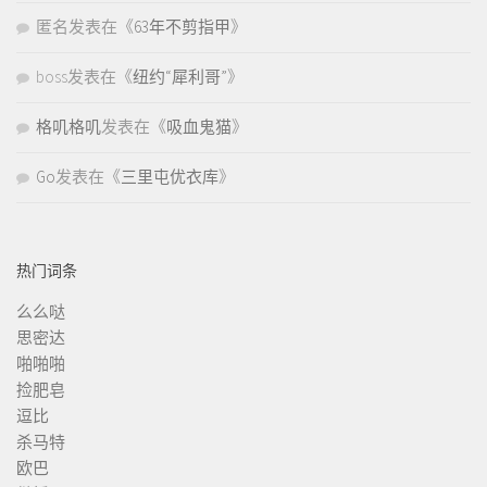
匿名
发表在《
63年不剪指甲
》
boss
发表在《
纽约“犀利哥”
》
格叽格叽
发表在《
吸血鬼猫
》
Go
发表在《
三里屯优衣库
》
热门词条
么么哒
思密达
啪啪啪
捡肥皂
逗比
杀马特
欧巴