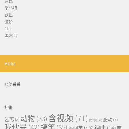
逗比
杀马特
欧巴
傲娇
419
黑木耳
MORE
随便看看
标签
含视频
(71)
动物
(33)
乞丐
(8)
感动
(7)
女司机
(2)
我伙呆
(42)
搞笑
(35)
神曲
(14)
民间美女
(8)
萌