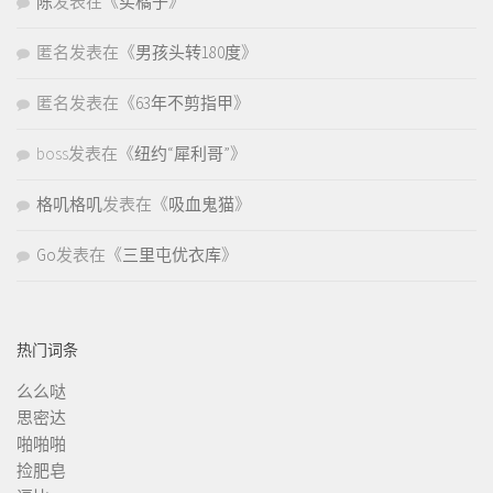
陈
发表在《
买橘子
》
匿名
发表在《
男孩头转180度
》
匿名
发表在《
63年不剪指甲
》
boss
发表在《
纽约“犀利哥”
》
格叽格叽
发表在《
吸血鬼猫
》
Go
发表在《
三里屯优衣库
》
热门词条
么么哒
思密达
啪啪啪
捡肥皂