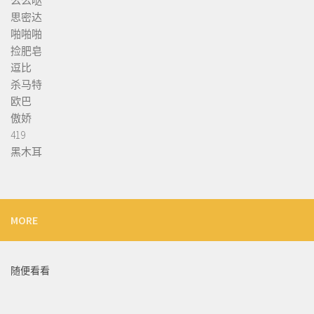
么么哒
思密达
啪啪啪
捡肥皂
逗比
杀马特
欧巴
傲娇
419
黑木耳
MORE
随便看看