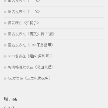
匿名
发表在《
tan90
》
匿名
发表在《
tan90
》
陈
发表在《
买橘子
》
匿名
发表在《
男孩头转180度
》
匿名
发表在《
63年不剪指甲
》
boss
发表在《
纽约“犀利哥”
》
格叽格叽
发表在《
吸血鬼猫
》
Go
发表在《
三里屯优衣库
》
热门词条