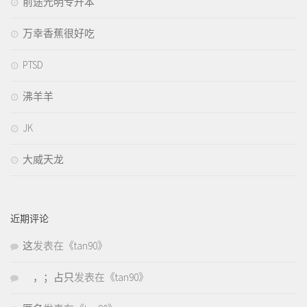
前途光明专升本
万幸香蕉很好吃
PTSD
沸羊羊
JK
大威天龙
近期评论
这
发表在《
tan90
》
，；占只
发表在《
tan90
》