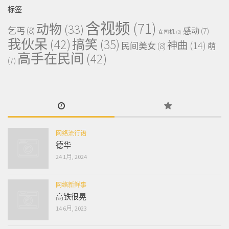
标签
含视频
(71)
动物
(33)
乞丐
(8)
感动
(7)
女司机
(2)
我伙呆
(42)
搞笑
(35)
神曲
(14)
民间美女
(8)
萌
高手在民间
(42)
(7)
网络流行语
德华
24 1月, 2024
网络新鲜事
高铁很晃
14 6月, 2023