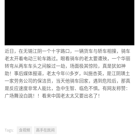
近日，在无锡江阴一个十字路口，一辆货车与轿车相撞，骑车
老太开着电动三轮车路过。眼看骑车的老太要遭殃，一个华丽
转弯从两车车头之间躲过一劫，场面极其惊险，真是犹如神
助！事后媒体报道，老太今年60多岁，叫施杏英，是江阴璜土
一家劳务公司的保洁员，当天他骑车回家，遇到危险后，那真
是反应速度非常人能比，急中生智、临危不惧。有网友称赞：
广场舞没白跳！！看来中国老太太又要出名了！
Tags:
含视频
高手在民间