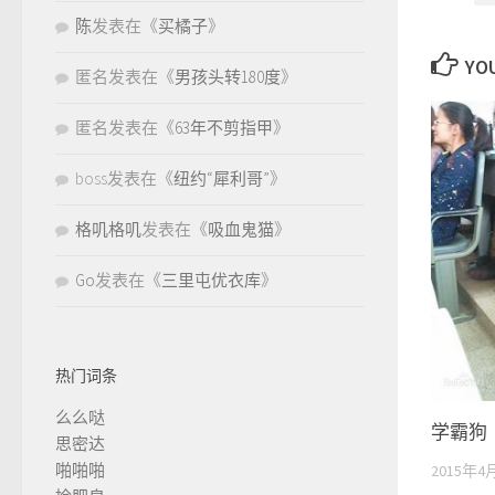
陈
发表在《
买橘子
》
YOU
匿名
发表在《
男孩头转180度
》
匿名
发表在《
63年不剪指甲
》
boss
发表在《
纽约“犀利哥”
》
格叽格叽
发表在《
吸血鬼猫
》
Go
发表在《
三里屯优衣库
》
热门词条
么么哒
学霸狗
思密达
啪啪啪
2015年4