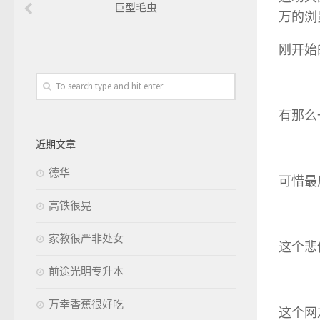
巨型毛虫
万的浏
刚开始
有那么
近期文章
德华
可惜最
高铁很晃
家教很严非处女
这个悲
前途光明专升本
万幸香蕉很好吃
这个网