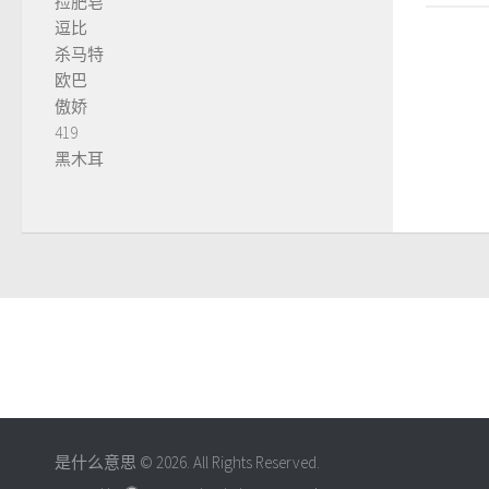
捡肥皂
逗比
杀马特
欧巴
傲娇
419
黑木耳
是什么意思 © 2026. All Rights Reserved.