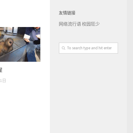
友情链接
网络流行语
校园狂少
猩
11日