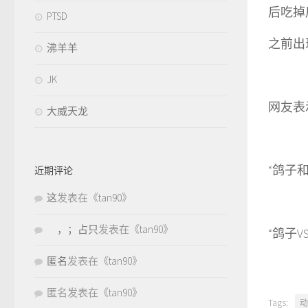
后吃掉
PTSD
之前出
沸羊羊
JK
网友表
大威天龙
“鸽子
近期评论
这
发表在《
tan90
》
，；占只
发表在《
tan90
》
“鸽子
匿名
发表在《
tan90
》
匿名
发表在《
tan90
》
Tags:
动