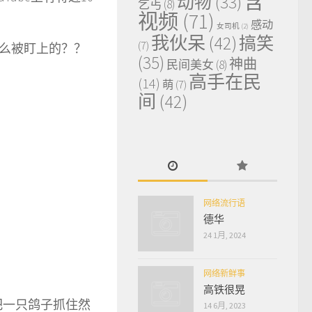
含
动物
(33)
乞丐
(8)
视频
(71)
感动
女司机
(2)
我伙呆
(42)
搞笑
(7)
么被盯上的？？
(35)
神曲
民间美女
(8)
高手在民
(14)
萌
(7)
间
(42)
网络流行语
德华
24 1月, 2024
网络新鲜事
高铁很晃
把一只鸽子抓住然
14 6月, 2023