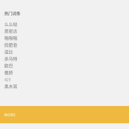
热门词条
么么哒
思密达
啪啪啪
捡肥皂
逗比
杀马特
欧巴
傲娇
419
黑木耳
MORE