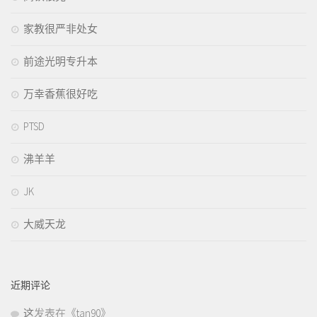
家教很严非处女
前途光明专升本
万幸香蕉很好吃
PTSD
沸羊羊
JK
大威天龙
近期评论
这
发表在《
tan90
》