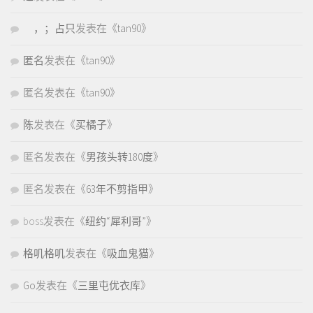
，；占只
发表在《
tan90
》
匿名
发表在《
tan90
》
匿名
发表在《
tan90
》
陈
发表在《
买橘子
》
匿名
发表在《
男孩头转180度
》
匿名
发表在《
63年不剪指甲
》
boss
发表在《
纽约“犀利哥”
》
格叽格叽
发表在《
吸血鬼猫
》
Go
发表在《
三里屯优衣库
》