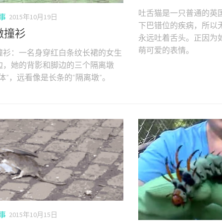
吐舌猫是一只普通的英
事
2015年10月19日
下巴错位的疾病，所以
墩撞衫
永远吐着舌头。正因为
萌可爱的表情。
撞衫：一名身穿红白条纹长裙的女生
边，她的背影和脚边的三个隔离墩
体”，远看像是长条的“隔离墩”。
事
2015年10月15日