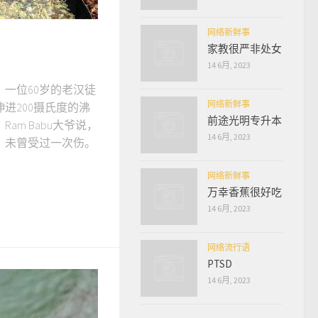
网络新鲜事
家教很严非处女
14 6月, 2023
一位60岁的老汉徒
网络新鲜事
进200摄氏度的沸
前途光明专升本
am Babu大爷说，
14 6月, 2023
，未曾受过一次伤。
网络新鲜事
万幸香蕉很好吃
14 6月, 2023
网络流行语
PTSD
14 6月, 2023