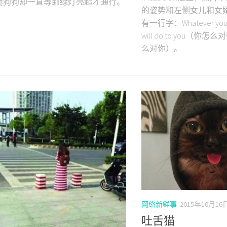
而狗狗却一直等到绿灯亮起才通行。
的姿势和左侧女儿和女
有一行字：Whatever you do 
will do to you（
么对你）。
网络新鲜事
2015年10月16
吐舌猫