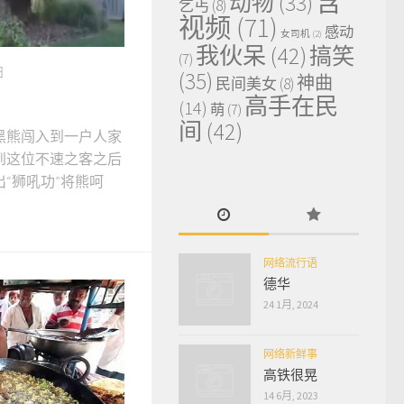
含
动物
(33)
乞丐
(8)
视频
(71)
感动
女司机
(2)
我伙呆
(42)
搞笑
(7)
日
(35)
神曲
民间美女
(8)
高手在民
(14)
萌
(7)
间
(42)
黑熊闯入到一户人家
到这位不速之客之后
“狮吼功”将熊呵
网络流行语
德华
24 1月, 2024
网络新鲜事
高铁很晃
14 6月, 2023