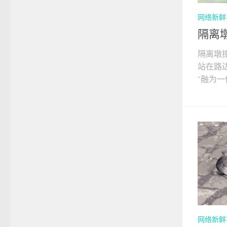
网络新鲜
隔离
隔离墩
站在路
“融为一
网络新鲜