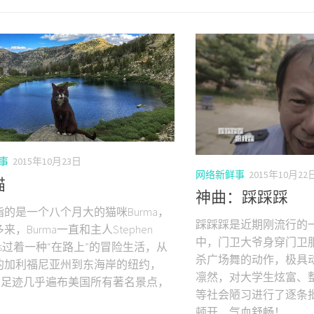
事
2015年10月23日
网络新鲜事
2015年10月22
猫
神曲：踩踩踩
的是一个八个月大的猫咪Burma，
踩踩踩是近期刚流行的
来，Burma一直和主人Stephen
中，门卫大爷身穿门卫
ons过着一种“在路上”的冒险生活，从
杀广场舞的动作，极具
的加利福尼亚州到东海岸的纽约，
凛然，对大学生炫富、整
a的足迹几乎遍布美国所有著名景点，
等社会陋习进行了逐条
顿开，气血舒畅！