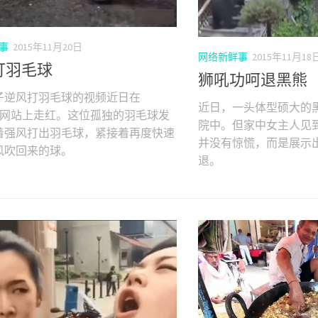
事
2015年11月20日
网络新鲜事
2015年11月18
打羽毛球
狮吼功呵退黑熊
子逆风打羽毛球的视频近日在
近日，一头体型硕大的
ube网站上走红。这位孤独的羽毛球发
院中。但家中女主人见
着强风打出羽毛球，紧接着再度快速
并没有惊慌，而是展示出
风吹回来的球。
退。