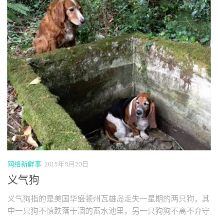
网络新鲜事
2015年9月20日
义气狗
义气狗指的是美国华盛顿州瓦雄岛走失一星期的两只狗，其
中一只狗不慎跌落干涸的蓄水池里，另一只狗狗不离不弃守