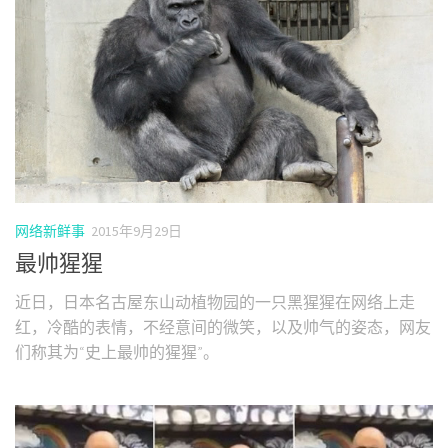
网络新鲜事
2015年9月29日
最帅猩猩
近日，日本名古屋东山动植物园的一只黑猩猩在网络上走
红，冷酷的表情，不经意间的微笑，以及帅气的姿态，网友
们称其为“史上最帅的猩猩”。