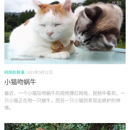
网络新鲜事
2015年9月21日
小猫吻蜗牛
最近，一个小猫狂吻蜗牛的视频爆红网络，视频中看到，一
只小猫正在吻一只蜗牛，而另一只小猫则表现出嫉妒的神
情。