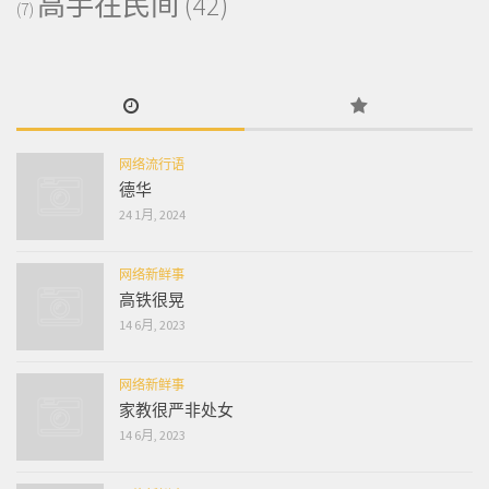
高手在民间
(42)
(7)
网络流行语
德华
24 1月, 2024
网络新鲜事
高铁很晃
14 6月, 2023
网络新鲜事
家教很严非处女
14 6月, 2023