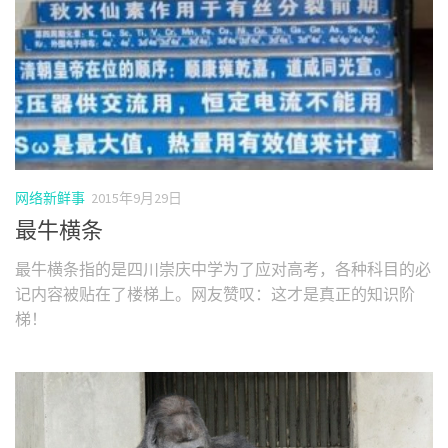
网络新鲜事
2015年9月29日
最牛横条
最牛横条指的是四川崇庆中学为了应对高考，各种科目的必
记内容被贴在了楼梯上。网友赞叹：这才是真正的知识阶
梯！