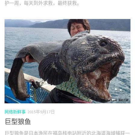
护一周，每天到外求救，最终获救。
网络新鲜事
2015年9月17日
巨型狼鱼
巨型狼鱼是日本渔民在福岛核电站附近的北海道海域捕获一