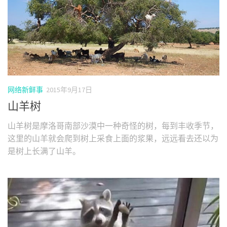
网络新鲜事
2015年9月17日
山羊树
山羊树是摩洛哥南部沙漠中一种奇怪的树，每到丰收季节，
这里的山羊就会爬到树上采食上面的浆果，远远看去还以为
是树上长满了山羊。