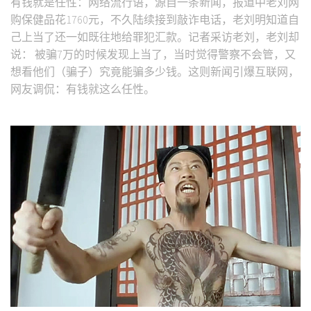
有钱就是任性：网络流行语，源自一条新闻，报道中老刘网
购保健品花1760元，不久陆续接到敲诈电话，老刘明知道自
己上当了还一如既往地给罪犯汇款。记者采访老刘，老刘却
说： 被骗7万的时候发现上当了，当时觉得警察不会管，又
想看他们（骗子）究竟能骗多少钱。这则新闻引爆互联网，
网友调侃：有钱就这么任性。